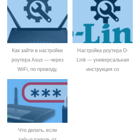
Как зайти в настройки
Настройка роутера D-
роутера Asus — через
Link — универсальная
WiFi, по проводу,
инструкция со
возможные проблемы
скриншотами
и способы их решения
(подключение, вход в
настройки, настройка
интернета, создание
wifi сети, обновление
прошивки, IPTV)
Что делать, если
забыл пароль от