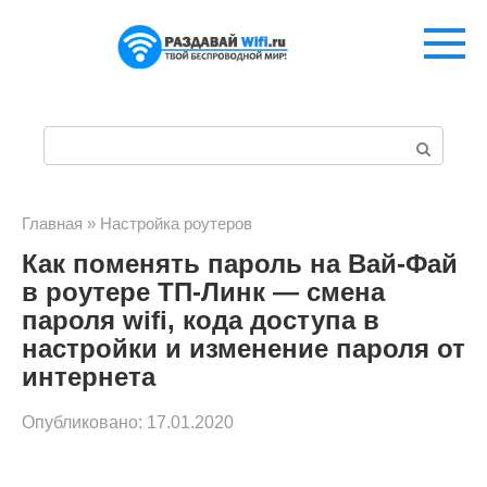
Перейти
к
контенту
П
о
и
Главная
»
Настройка роутеров
Как поменять пароль на Вай-Фай
с
в роутере ТП-Линк — смена
к
пароля wifi, кода доступа в
:
настройки и изменение пароля от
интернета
Опубликовано:
17.01.2020