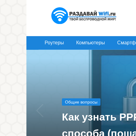
Перейти
к
контенту
Роутеры
Компьютеры
Смартф
Общие вопросы
Как узнать PP
способа (поша