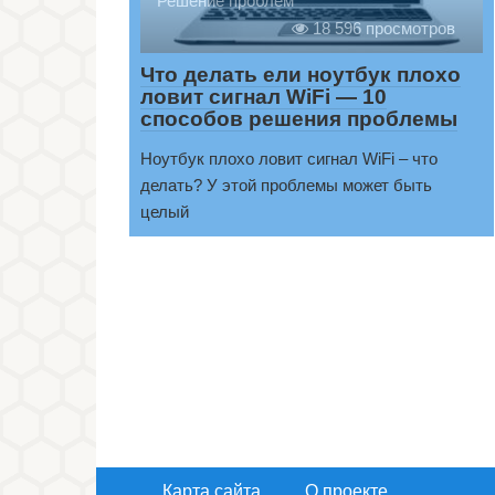
Решение проблем
18 596 просмотров
Что делать ели ноутбук плохо
ловит сигнал WiFi — 10
способов решения проблемы
Ноутбук плохо ловит сигнал WiFi – что
делать? У этой проблемы может быть
целый
Навигация
по
записям
Карта сайта
О проекте