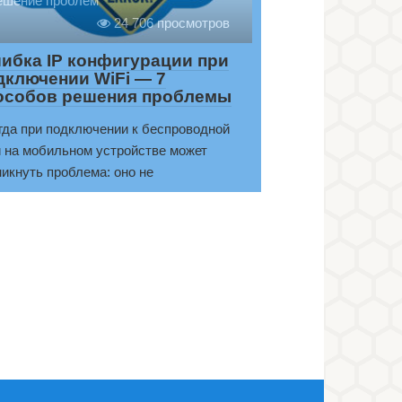
ешение проблем
24 706 просмотров
ибка IP конфигурации при
дключении WiFi — 7
особов решения проблемы
гда при подключении к беспроводной
и на мобильном устройстве может
никнуть проблема: оно не