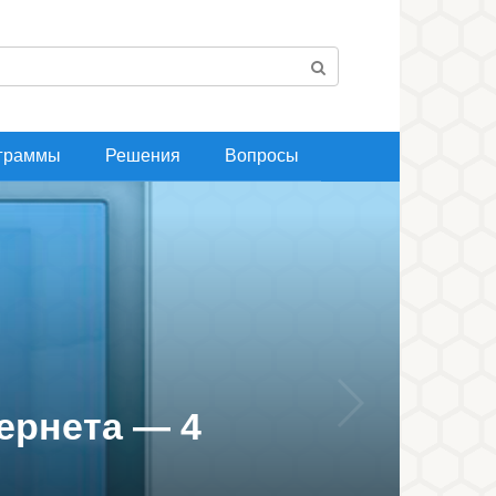
граммы
Решения
Вопросы
ернета — 4