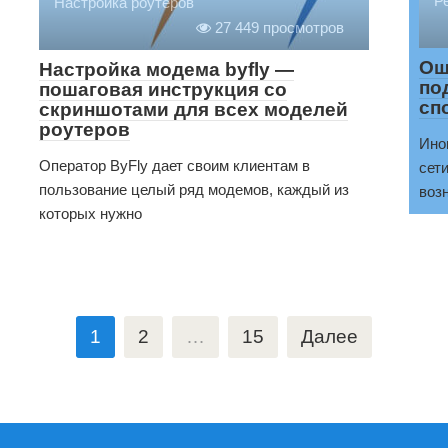
Р
Настройка роутеров
27 449 просмотров
Ош
Настройка модема byfly —
по
пошаговая инструкция со
сп
скриншотами для всех моделей
роутеров
Ино
Оператор ByFly дает своим клиентам в
сет
пользование целый ряд модемов, каждый из
воз
которых нужно
1
2
…
15
Далее