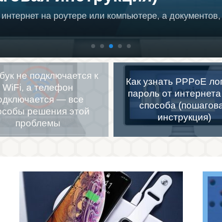
 интернет на роутере или компьютере, а документов
бук не подключается к
Как узнать PPPoE ло
WiFi, а телефон
пароль от интернета
одключается — все
способа (пошагов
особы решения этой
инструкция)
проблемы