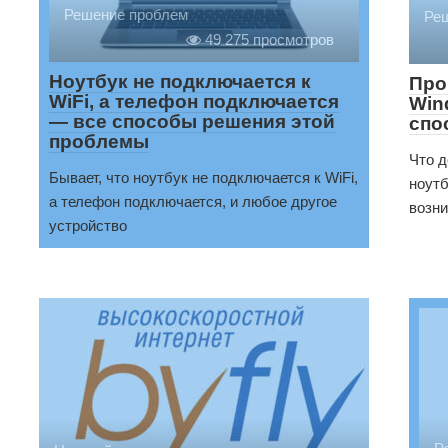
Решение проблем
Ре
49 275 просмотров
Ноутбук не подключается к
Про
WiFi, а телефон подключается
Win
— все способы решения этой
спо
проблемы
Что д
Бывает, что ноутбук не подключается к WiFi,
ноутб
а телефон подключается, и любое другое
возни
устройство