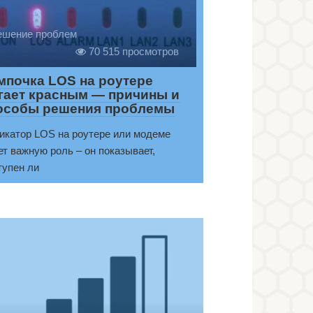
ешение проблем
70 515 просмотров
мпочка LOS на роутере
гает красным — причины и
особы решения проблемы
икатор LOS на роутере или модеме
ет важную роль – он показывает,
тупен ли