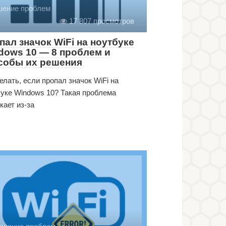
шение проблем
17 807 просмотров
пал значок WiFi на ноутбуке
dows 10 — 8 проблем и
собы их решения
елать, если пропал значок WiFi на
уке Windows 10? Такая проблема
кает из-за