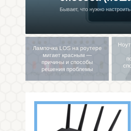
Бывает, что нужно настроить
Ноут
Лампочка LOS на роутере
мигает красным —
п
причины и способы
сп
решения проблемы