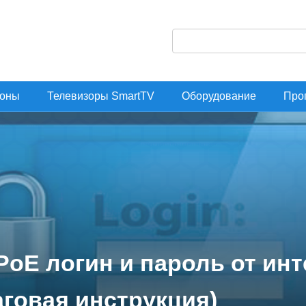
П
о
и
оны
Телевизоры SmartTV
Оборудование
Про
с
к
:
PoE логин и пароль от инт
говая инструкция)