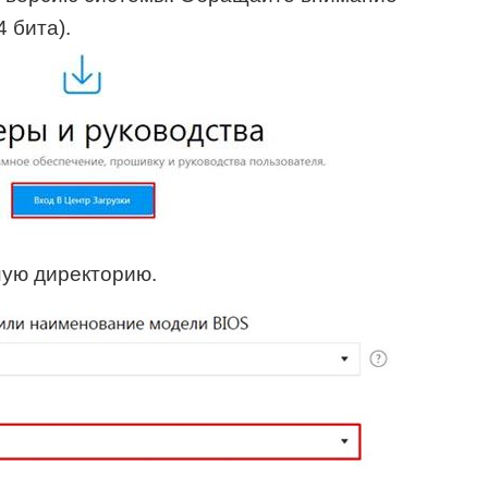
4 бита).
ную директорию.