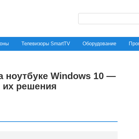
П
о
и
оны
Телевизоры SmartTV
Оборудование
Про
с
к
:
на ноутбуке Windows 10 —
 их решения