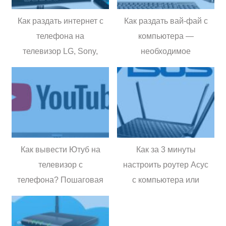
Как раздать интернет с
Как раздать вай-фай с
телефона на
компьютера —
телевизор LG, Sony,
необходимое
Philips — пошаговая
оборудование и
инструкция со
программы,
скриншотами
пошаговая инструкция
с фото
Как вывести Ютуб на
Как за 3 минуты
телевизор с
настроить роутер Асус
телефона? Пошаговая
с компьютера или
инструкция. Samsung,
телефона —
LG, Philips
пошаговая инструкция