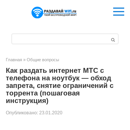
Перейти
к
контенту
П
о
и
Главная
»
Общие вопросы
Как раздать интернет МТС с
с
телефона на ноутбук — обход
к
запрета, снятие ограничений с
:
торрента (пошаговая
инструкция)
Опубликовано:
23.01.2020