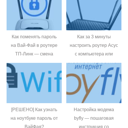
Как поменять пароль
Как за 3 минуты
на Вай-Фай в роутере
настроить роутер Асус
ТП-Линк — смена
с компьютера или
пароля wifi, кода
телефона —
доступа в настройки и
пошаговая инструкция
изменение пароля от
интернета
[РЕШЕНО] Как узнать
Настройка модема
на ноутбуке пароль от
byfly — пошаговая
ВайФая?
инструкция со