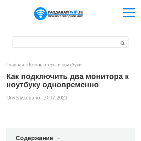
Перейти
к
контенту
П
о
и
Главная
»
Компьютеры и ноутбуки
Как подключить два монитора к
с
ноутбуку одновременно
к
Опубликовано:
10.07.2021
:
Содержание