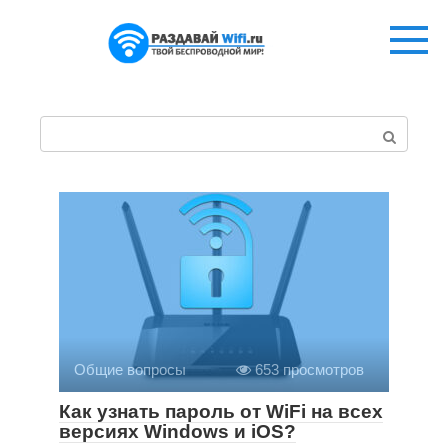
Перейти
к
контенту
П
о
и
с
к
:
Общие вопросы
653 просмотров
Как узнать пароль от WiFi на всех
версиях Windows и iOS?