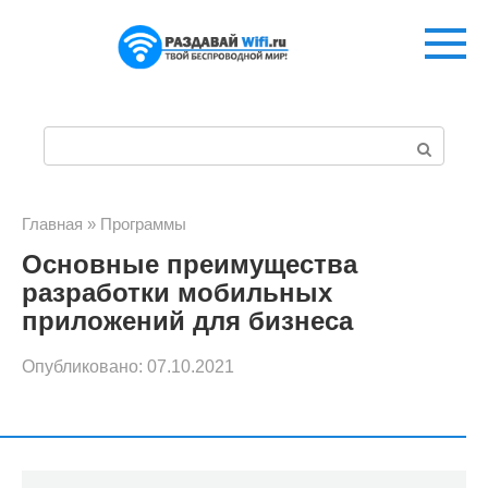
Перейти
к
контенту
П
о
и
Главная
»
Программы
Основные преимущества
с
разработки мобильных
к
приложений для бизнеса
:
Опубликовано:
07.10.2021